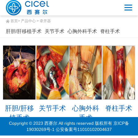
首页
> 产品中心 > 牵开器
肝胆/肝移植手术
关节手术
心胸外科手术
脊柱手术
肝胆/肝移
关节手术
心胸外科
脊柱手术
植手术
手术
Copyright © 2023 西赛尔 All rights reserved 版权所有
京ICP备
19030269号-1
公安备案号11010102004637